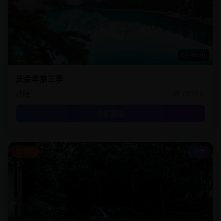
45:20
庆余年第三季
孙皓
6890万
立即播放
热门
综艺