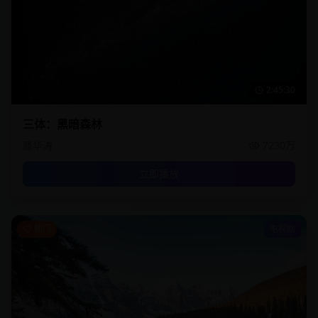
2:45:30
三体：黑暗森林
滕华涛
7230万
立即播放
热门
电视剧